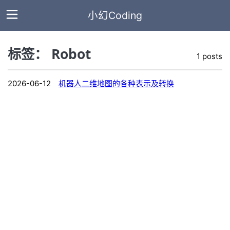
小幻Coding
标签： Robot
1 posts
主
页
2026-06-12
机器人二维地图的各种表示及转换
全
部
文
章
标
签
分
类