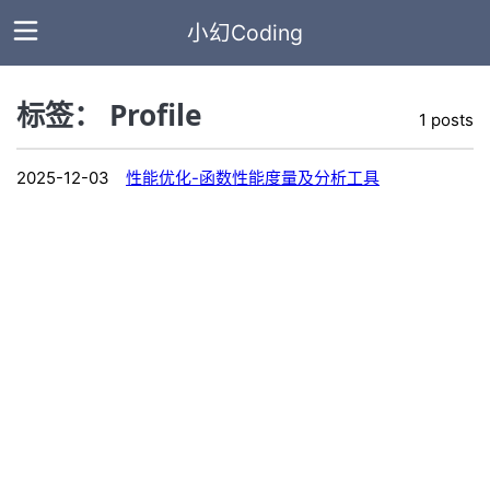
小幻Coding
标签： Profile
1 posts
主
页
2025-12-03
性能优化-函数性能度量及分析工具
全
部
文
章
标
签
分
类