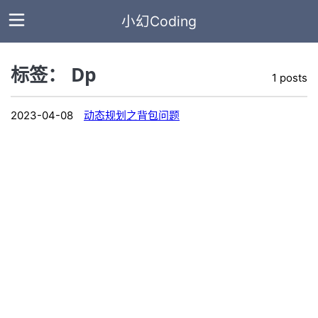
小幻Coding
标签： Dp
1 posts
主
页
2023-04-08
动态规划之背包问题
全
部
文
章
标
签
分
类