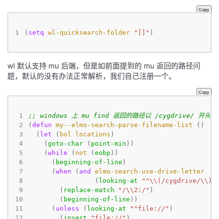
Copy
1
(
setq
wl-quicksearch-folder
"[]"
)
wl 默认支持 mu 后端，但是如前面提到的 mu 返回的路径问
题，默认的没有办法正常解析，我们自己注册一个。
Copy
 1
;; windows 上 mu find 返回的路径以 /cygdrive/ 
 2
(
defun
my--elmo-search-parse-filename-list
 3
  (
let
 (
bol
locations
 4
    (
goto-char
 (
point-min
 5
    (
while
 (
not
 (
eobp
 6
      (
beginning-of-line
 7
      (
when
 (
and
elmo-search-use-drive-letter
 8
                 (
looking-at
"^\\(/cygdrive/\\)?
 9
        (
replace-match
"/\\2:/"
10
        (
beginning-of-line
11
      (
unless
 (
looking-at
"^file://"
12
        (
insert
"file://"