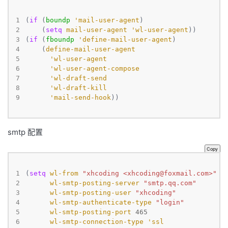
1
(
if
 (
boundp
'mail-user-agent
2
    (
setq
mail-user-agent
'wl-user-agent
3
(
if
 (
fboundp
'define-mail-user-agent
4
    (
define-mail-user-agent
5
'wl-user-agent
6
'wl-user-agent-compose
7
'wl-draft-send
8
'wl-draft-kill
9
'mail-send-hook
))
smtp 配置
Copy
1
(
setq
wl-from
"xhcoding <
xhcoding@foxmail.com
>"
2
wl-smtp-posting-server
"smtp.qq.com"
3
wl-smtp-posting-user
"xhcoding"
4
wl-smtp-authenticate-type
"login"
5
wl-smtp-posting-port
465
6
wl-smtp-connection-type
'ssl