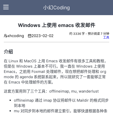
小幻Coding
Windows 上使用 emacs 收发邮件
主
约 3336 字 - 预计阅读 7 分钟
xhcoding
2023-02-02
工具
页
介绍
全
部
在 Linux 和 MacOS 上用 Emacs 收发邮件有很多工具和教程，
文
但是在 Windows 上基本不可行。我一直在 Windows 上使用
Emacs，之前用 Foxmail 处理邮件，现在想把邮件处理和 org
章
mode 的 agenda 系统联系起来，所以就研究了一套能够正常
在 Emacs 中处理邮件的方案。
标
签
这套方案用到了三个工具：offlineimap, mu, wanderlust
offlineimap 通过 imap 协议将邮件以 Maildir 的格式同步
分
到本地
类
mu 对同步到本地的邮件建立索引，能够快速根据各种条