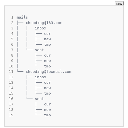
Copy
 1
 2
├── 
xhcoding@163.com
 3
 4
 5
 6
 7
 8
 9
10
11
└── 
xhcoding@foxmail.com
12
13
14
15
16
17
18
19
        └── tmp