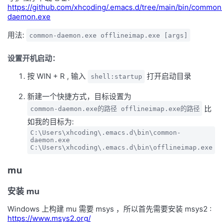
https://github.com/xhcoding/.emacs.d/tree/main/bin/common
daemon.exe
用法:
common-daemon.exe offlineimap.exe [args]
设置开机启动：
按 WIN + R , 输入
打开启动目录
shell:startup
新建一个快捷方式，目标设置为
比
common-daemon.exe的路径 offlineimap.exe的路径
如我的目标为:
C:\Users\xhcoding\.emacs.d\bin\common-
daemon.exe
C:\Users\xhcoding\.emacs.d\bin\offlineimap.exe
mu
安装 mu
Windows 上构建 mu 需要 msys ，所以首先需要安装 msys2 :
https://www.msys2.org/