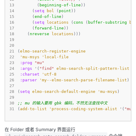
13
        (
beginning-of-line
14
      (
setq
bol
 (
point
15
      (
end-of-line
16
      (
setq
locations
 (
cons
 (
buffer-substring
bo
17
      (
forward-line
18
    (
nreverse
locations
19
20
21
(
elmo-search-register-engine
22
'mu-msys
'local-file
23
:prog
"mu"
24
:args
'
(
"find"
elmo-search-split-pattern-list
"
25
:charset
'utf-8
26
:parser
'my--elmo-search-parse-filename-list
27
28
(
setq
elmo-search-default-engine
'mu-msys
29
30
;; mu 的输入要用 gbk 编码，不然无法查找中文
31
(
add-to-list
'process-coding-system-alist
'
(
"mu"
在 Folder 或者 Summary 界面运行