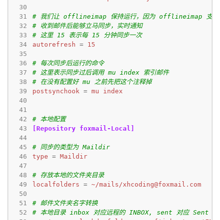
 30
 31
# 我们让 offlineimap 保持运行，因为 offlineimap 支持
 32
# 收到邮件后能够立马同步，实时通知
 33
# 这里 15 表示每 15 分钟同步一次
 34
autorefresh
=
15
 35
 36
# 每次同步后运行的命令
 37
# 这里表示同步过后调用 mu index 索引邮件
 38
# 在没有配置好 mu 之前先把这个注释掉
 39
postsynchook
=
mu index
 40
 41
 42
# 本地配置
 43
[Repository foxmail-Local]
 44
 45
# 同步的类型为 Maildir
 46
type
=
Maildir
 47
 48
# 存放本地的文件夹目录
 49
localfolders
=
~/mails/
xhcoding@foxmail.com
 50
 51
# 邮件文件夹名字转换
 52
# 本地目录 inbox 对应远程的 INBOX, sent 对应 Sent Me