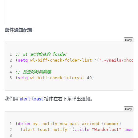
邮件通知配置
Copy
1
;; wl 定时检查的 folder
2
(
setq
wl-biff-check-folder-list
'
(
".~/mails/
xhcod
3
4
;; 检查的时间间隔
5
(
setq
wl-biff-check-interval
40
)
我们用
alert-toast
插件在右下角弹出通知。
Copy
1
(
defun
my--notify-new-mail-arrived
 (
number
2
  (
alert-toast-notify
`
(
:title
"Wanderlust"
:mess
3