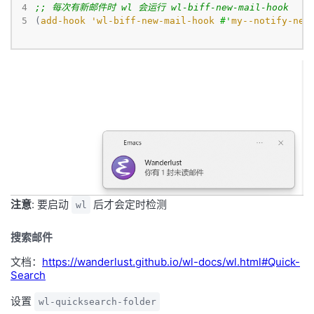
4
;; 每次有新邮件时 wl 会运行 wl-biff-new-mail-hook
5
(
add-hook
'wl-biff-new-mail-hook
#'
my--notify-new
注意
: 要启动
后才会定时检测
wl
搜索邮件
文档：
https://wanderlust.github.io/wl-docs/wl.html#Quick-
Search
设置
wl-quicksearch-folder