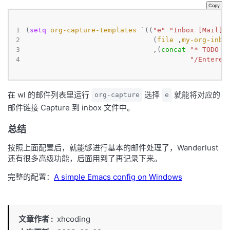
Copy
1
(
setq
org-capture-templates
`
((
"e"
"Inbox [Mail]"
2
                               (
file
,
my-org-inbo
3
,
(
concat
"* TODO P
4
"/Entered
在 wl 的邮件列表里运行
选择
就能将对应的
org-capture
e
邮件链接 Capture 到 inbox 文件中。
总结
按照上面配置后，就能够进行基本的邮件处理了，Wanderlust
还有很多高级功能，后面用到了再记录下来。
完整的配置：
A simple Emacs config on Windows
文章作者
xhcoding