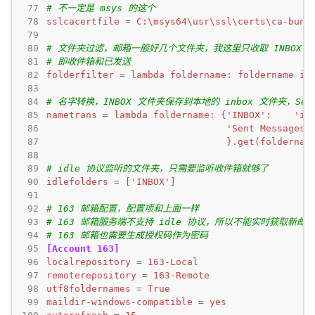
 77
# 不一定是 msys 的这个
 78
sslcacertfile
=
C:\msys64\usr\ssl\certs\ca-bund
 79
 80
# 文件夹过滤，邮箱一般好几个文件夹，我这里只收取 INBOX 和 Se
 81
# 即收件箱和已发送
 82
folderfilter
=
lambda foldername: foldername in
 83
 84
# 名字转换，INBOX 文件夹保存到本地的 inbox 文件夹，Send
 85
nametrans
=
 86
 87
                                }.get(foldernam
 88
 89
# idle 协议监听的文件夹，只需要监听收件箱就够了
 90
idlefolders
=
['INBOX']
 91
 92
# 163 邮箱配置，配置项和上面一样
 93
# 163 邮箱服务端不支持 idle 协议，所以不能实时获取新邮件
 94
# 163 邮箱也需要生成授权码作为密码
 95
[Account 163]
 96
localrepository
=
163-Local
 97
remoterepository
=
163-Remote
 98
utf8foldernames
=
True
 99
maildir-windows-compatible
=
yes