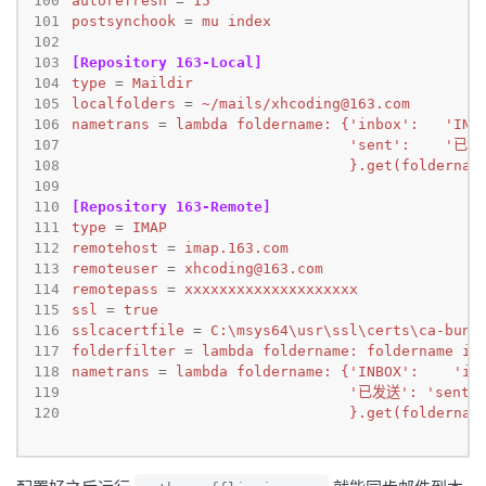
100
autorefresh
=
15
101
postsynchook
=
mu index
102
103
[Repository 163-Local]
104
type
=
Maildir
105
localfolders
=
~/mails/
xhcoding@163.com
106
nametrans
=
107
108
                                }.get(foldernam
109
110
[Repository 163-Remote]
111
type
=
IMAP
112
remotehost
=
imap.163.com
113
remoteuser
=
xhcoding@163.com
114
remotepass
=
xxxxxxxxxxxxxxxxxxxx
115
ssl
=
true
116
sslcacertfile
=
C:\msys64\usr\ssl\certs\ca-bund
117
folderfilter
=
lambda foldername: foldername i
118
nametrans
=
119
120
                                }.get(foldernam