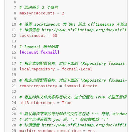
  6
  7
# 同时同步 2 个帐号
  8
maxsyncaccounts
=
2
  9
 10
# 设置 socktimeout 为 60s 防止 offlineimap 不能
 11
# 详情请看 http://www.offlineimap.org/doc/offline
 12
socktimeout
=
60
 13
 14
# foxmail 帐号配置
 15
[Account foxmail]
 16
 17
# 指定本地配置名称，对应下面的 [Repository foxmail-Lo
 18
localrepository
=
foxmail-Local
 19
 20
# 指定远程配置名称，对应下面的 [Repository foxmail-Re
 21
remoterepository
=
foxmail-Remote
 22
 23
# 有些邮件文件夹名称是中文，这个设置为 True 才能正常读取
 24
utf8foldernames
=
True
 25
 26
# 默认同步下来的每封邮件的文件名包括 ":" 符号，Window
 27
# 这个选项设置为 yes 后，":" 会被替换成 "!"
 28
# 详情请看 http://www.offlineimap.org/doc/offline
 29
maildir-windows-compatible
=
yes