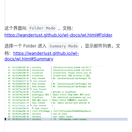
这个界面叫
，文档：
Folder Mode
https://wanderlust.github.io/wl-docs/wl.html#Folder
选择一个 Folder 进入
，显示邮件列表，文
Summary Mode
档：
https://wanderlust.github.io/wl-
docs/wl.html#Summary