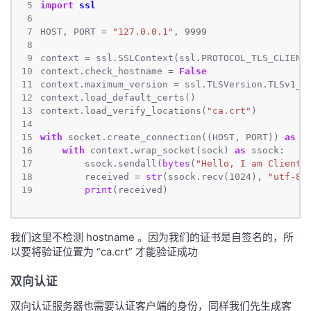
 5
import
ssl
 6
 7
HOST, PORT 
=
"127.0.0.1"
, 
9999
 8
 9
context 
=
 ssl
.
SSLContext(ssl
.
10
context
.
check_hostname 
=
False
11
context
.
maximum_version 
=
 ssl
.
TLSVersion
.
12
context
.
13
context
.
load_verify_locations(
"ca.crt"
14
15
with
 socket
.
create_connection((HOST, PORT)) 
as
16
with
 context
.
wrap_socket(sock) 
as
17
        ssock
.
sendall(
bytes
(
"Hello, I am Client"
18
        received 
=
str
(ssock
.
recv(
1024
), 
"utf-8"
19
print
(received)
我们这里不检测 hostname 。因为我们的证书是自签名的，所
以要将验证位置为 “ca.crt” 才能验证成功
双向认证
双向认证服务器也需要认证客户端的身份，同样我们先生成客