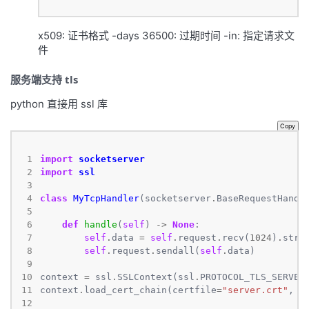
x509: 证书格式 -days 36500: 过期时间 -in: 指定请求文
件
服务端支持 tls
python 直接用 ssl 库
Copy
 1
import
socketserver
 2
import
ssl
 3
 4
class
MyTcpHandler
(socketserver
.
 5
 6
def
handle
(
self
) 
->
None
 7
self
.
data 
=
self
.
request
.
recv(
1024
)
.
 8
self
.
request
.
sendall(
self
.
 9
10
context 
=
 ssl
.
SSLContext(ssl
.
11
context
.
load_cert_chain(certfile
=
"server.crt"
, k
12