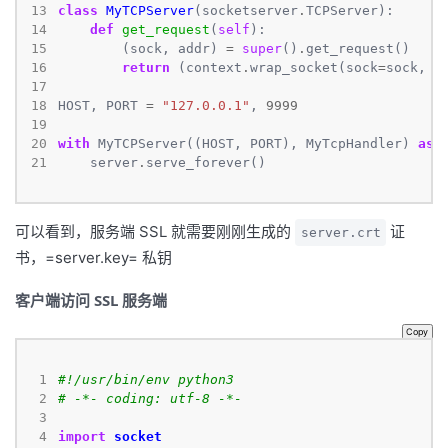
13
class
MyTCPServer
(socketserver
.
14
def
get_request
(
self
15
        (sock, addr) 
=
super
()
.
16
return
 (context
.
wrap_socket(sock
=
sock, s
17
18
HOST, PORT 
=
"127.0.0.1"
, 
9999
19
20
with
 MyTCPServer((HOST, PORT), MyTcpHandler) 
as
21
    server
.
serve_forever()
可以看到，服务端 SSL 就需要刚刚生成的
证
server.crt
书，=server.key= 私钥
客户端访问 SSL 服务端
Copy
 1
#!/usr/bin/env python3
 2
# -*- coding: utf-8 -*-
 3
 4
import
socket