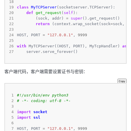
18
19
class
MyTCPServer
(socketserver
.
20
def
get_request
(
self
21
        (sock, addr) 
=
super
()
.
22
return
 (context
.
wrap_socket(sock
=
sock, s
23
24
HOST, PORT 
=
"127.0.0.1"
, 
9999
25
26
with
 MyTCPServer((HOST, PORT), MyTcpHandler) 
as
27
    server
.
serve_forever()
客户端代码，客户端需要设置证书与密钥：
Copy
 1
#!/usr/bin/env python3
 2
# -*- coding: utf-8 -*-
 3
 4
import
socket
 5
import
ssl
 6
 7
HOST, PORT 
=
"127.0.0.1"
, 
9999