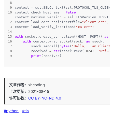
 8
 9
context 
=
 ssl
.
SSLContext(ssl
.
10
context
.
check_hostname 
=
False
11
context
.
maximum_version 
=
 ssl
.
TLSVersion
.
12
context
.
load_cert_chain(certfile
=
"client.crt"
, k
13
context
.
load_verify_locations(
"ca.crt"
14
15
with
 socket
.
create_connection((HOST, PORT)) 
as
16
with
 context
.
wrap_socket(sock) 
as
17
        ssock
.
sendall(
bytes
(
"Hello, I am Client"
18
        received 
=
str
(ssock
.
recv(
1024
), 
"utf-8"
19
print
(received)
文章作者
xhcoding
上次更新
2021-08-15
许可协议
CC BY-NC-ND 4.0
python
tls