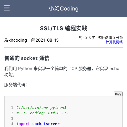
小幻Coding
SSL/TLS 编程实践
主
约 1015 字 - 预计阅读 3 分钟
xhcoding
2021-08-15
计算机网络
页
普通的 socket 通信
全
部
我们用 Python 来实现一个简单的 TCP 服务器，它实现 echo
文
功能。
章
服务端代码：
标
Copy
签
 1
#!/usr/bin/env python3
 2
# -*- coding: utf-8 -*-
分
 3
类
 4
import
socketserver