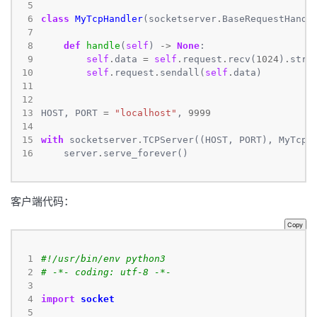
 5
 6
class
MyTcpHandler
(socketserver
.
 7
 8
def
handle
(
self
) 
->
None
 9
self
.
data 
=
self
.
request
.
recv(
1024
)
.
10
self
.
request
.
sendall(
self
.
11
12
13
HOST, PORT 
=
"localhost"
, 
9999
14
15
with
 socketserver
.
TCPServer((HOST, PORT), MyTcpH
16
    server
.
serve_forever()
客户端代码：
Copy
 1
#!/usr/bin/env python3
 2
# -*- coding: utf-8 -*-
 3
 4
import
socket
 5